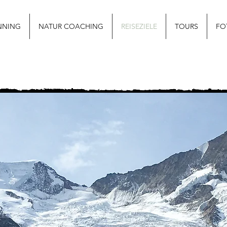
NNING
NATUR COACHING
REISEZIELE
TOURS
FO