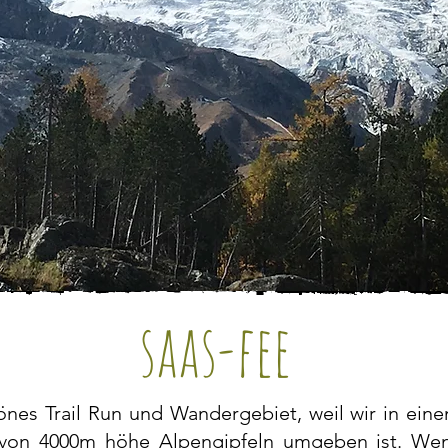
saas-fee
önes Trail Run und Wandergebiet, weil wir in eine
on 4000m höhe Alpengipfeln umgeben ist. Wen